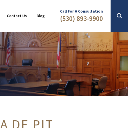
Slip & Fall
2016
Call For A Consultation
Contact Us
Blog
(530) 893-9900
A DE PIT