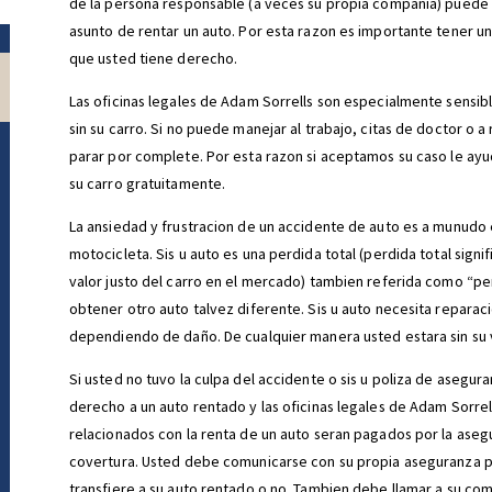
de la persona responsable (a veces su propia compania) puede 
asunto de rentar un auto. Por esta razon es importante tener un
que usted tiene derecho.
Las oficinas legales de Adam Sorrells son especialmente sensib
sin su carro. Si no puede manejar al trabajo, citas de doctor o a
parar por complete. Por esta razon si aceptamos su caso le ay
su carro gratuitamente.
La ansiedad y frustracion de un accidente de auto es a munudo 
motocicleta. Sis u auto es una perdida total (perdida total sign
valor justo del carro en el mercado) tambien referida como “pe
obtener otro auto talvez diferente. Sis u auto necesita reparaci
dependiendo de daño. De cualquier manera usted estara sin su 
Si usted no tuvo la culpa del accidente o sis u poliza de asegur
derecho a un auto rentado y las oficinas legales de Adam Sorrel
relacionados con la renta de un auto seran pagados por la ase
covertura. Usted debe comunicarse con su propia aseguranza par 
transfiere a su auto rentado o no. Tambien debe llamar a su com