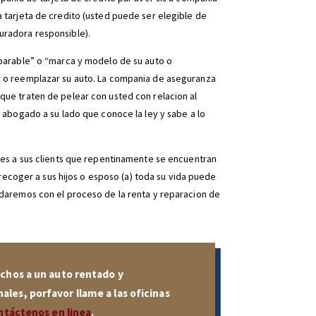
 tarjeta de credito (usted puede ser elegible de
uradora responsible).
mparable” o “marca y modelo de su auto o
r o reemplazar su auto. La compania de aseguranza
que traten de pelear con usted con relacion al
 abogado a su lado que conoce la ley y sabe a lo
les a sus clients que repentinamente se encuentran
 recoger a sus hijos o esposo (a) toda su vida puede
udaremos con el proceso de la renta y reparacion de
echos a un auto rentado y
les, porfavor llame a las oficinas
ntáctenos en linea
.​​​