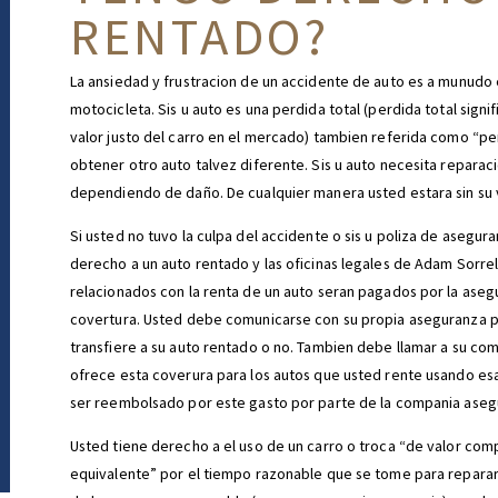
RENTADO?
La ansiedad y frustracion de un accidente de auto es a munudo 
motocicleta. Sis u auto es una perdida total (perdida total sign
valor justo del carro en el mercado) tambien referida como “pe
obtener otro auto talvez diferente. Sis u auto necesita reparaci
dependiendo de daño. De cualquier manera usted estara sin su 
Si usted no tuvo la culpa del accidente o sis u poliza de asegur
derecho a un auto rentado y las oficinas legales de Adam Sorrel
relacionados con la renta de un auto seran pagados por la ase
covertura. Usted debe comunicarse con su propia aseguranza par 
transfiere a su auto rentado o no. Tambien debe llamar a su com
ofrece esta coverura para los autos que usted rente usando esa
ser reembolsado por este gasto por parte de la compania aseg
Usted tiene derecho a el uso de un carro o troca “de valor co
equivalente” por el tiempo razonable que se tome para repara