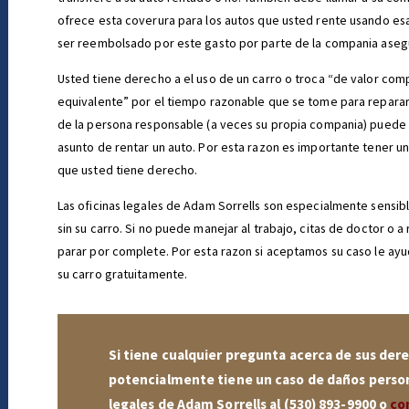
ofrece esta coverura para los autos que usted rente usando esa
ser reembolsado por este gasto por parte de la compania aseg
Usted tiene derecho a el uso de un carro o troca “de valor co
equivalente” por el tiempo razonable que se tome para repara
de la persona responsable (a veces su propia compania) puede 
asunto de rentar un auto. Por esta razon es importante tener un
que usted tiene derecho.
Las oficinas legales de Adam Sorrells son especialmente sensib
sin su carro. Si no puede manejar al trabajo, citas de doctor o a
parar por complete. Por esta razon si aceptamos su caso le ay
su carro gratuitamente.
Si tiene cualquier pregunta acerca de sus der
potencialmente tiene un caso de daños persona
legales de Adam Sorrells al
(530) 893-9900
o
co