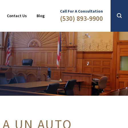
Slip & Fall
2016
Call For A Consultation
Contact Us
Blog
(530) 893-9900
 A UN AUTO