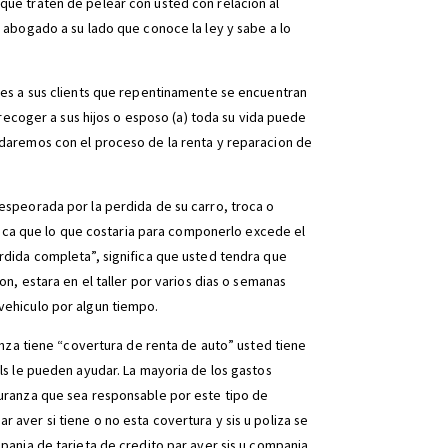
que traten de pelear con usted con relacion al
 abogado a su lado que conoce la ley y sabe a lo
les a sus clients que repentinamente se encuentran
 recoger a sus hijos o esposo (a) toda su vida puede
udaremos con el proceso de la renta y reparacion de
espeorada por la perdida de su carro, troca o
ifica que lo que costaria para componerlo excede el
rdida completa”, significa que usted tendra que
on, estara en el taller por varios dias o semanas
vehiculo por algun tiempo.
anza tiene “covertura de renta de auto” usted tiene
ls le pueden ayudar. La mayoria de los gastos
guranza que sea responsable por este tipo de
aver si tiene o no esta covertura y sis u poliza se
pania de tarjeta de credito par aver sis u compania