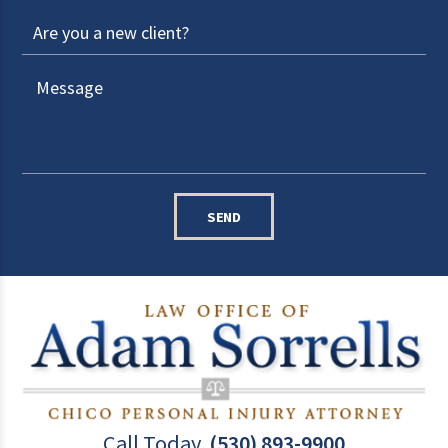
SEND
Call Today
(530) 893-9900