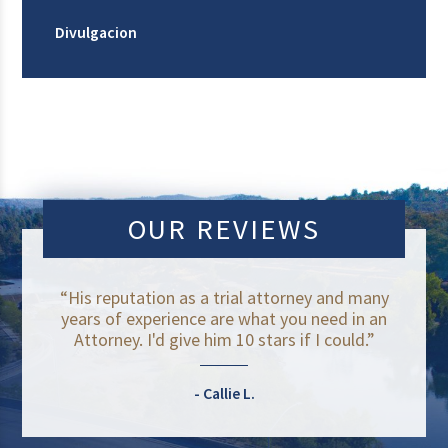
Divulgacion
OUR REVIEWS
“His reputation as a trial attorney and many
years of experience are what you need in an
Attorney. I'd give him 10 stars if I could.”
Callie L.